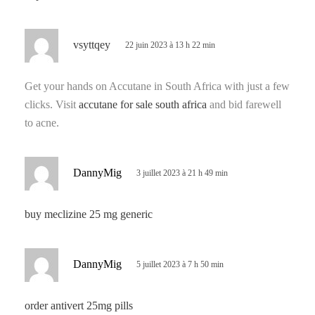
:
d
vsyttqey
22 juin 2023 à 13 h 22 min
i
t
Get your hands on Accutane in South Africa with just a few
clicks. Visit
accutane for sale south africa
and bid farewell
:
to acne.
d
DannyMig
3 juillet 2023 à 21 h 49 min
i
t
buy meclizine 25 mg generic
:
d
DannyMig
5 juillet 2023 à 7 h 50 min
i
t
order antivert 25mg pills