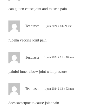
t
can gluten cause joint and muscle pain
:
d
Teatitaste
1 juin 2024 à 8 h 21 min
i
t
rubella vaccine joint pain
:
d
Teatitaste
1 juin 2024 à 11 h 10 min
i
t
painful inner elbow joint with pressure
:
d
Teatitaste
1 juin 2024 à 13 h 52 min
i
t
does sweetpotato cause joint pain