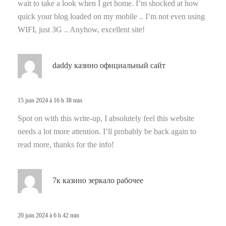
wait to take a look when I get home. I’m shocked at how
quick your blog loaded on my mobile .. I’m not even using
WIFI, just 3G .. Anyhow, excellent site!
d
daddy казино официальный сайт
i
t
15 juin 2024 à 16 h 38 min
:
Spot on with this write-up, I absolutely feel this website
needs a lot more attention. I’ll probably be back again to
read more, thanks for the info!
d
7к казино зеркало рабочее
i
t
20 juin 2024 à 6 h 42 min