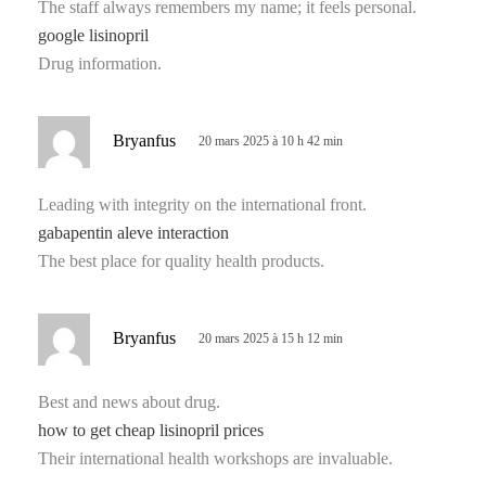
The staff always remembers my name; it feels personal.
google lisinopril
:
Drug information.
d
Bryanfus
20 mars 2025 à 10 h 42 min
i
t
Leading with integrity on the international front.
gabapentin aleve interaction
:
The best place for quality health products.
d
Bryanfus
20 mars 2025 à 15 h 12 min
i
t
Best and news about drug.
how to get cheap lisinopril prices
:
Their international health workshops are invaluable.