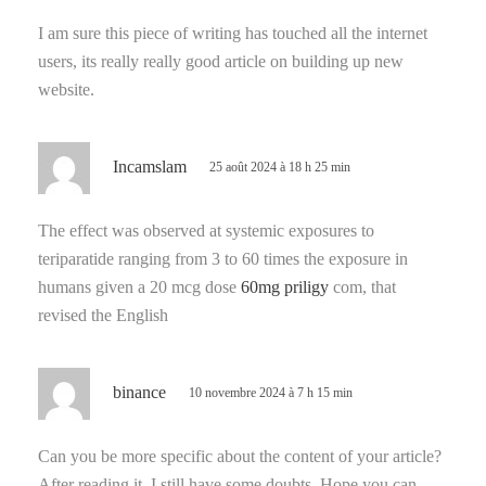
t
I am sure this piece of writing has touched all the internet
users, its really really good article on building up new
:
website.
d
Incamslam
25 août 2024 à 18 h 25 min
i
t
The effect was observed at systemic exposures to
teriparatide ranging from 3 to 60 times the exposure in
:
humans given a 20 mcg dose
60mg priligy
com, that
revised the English
d
binance
10 novembre 2024 à 7 h 15 min
i
t
Can you be more specific about the content of your article?
After reading it, I still have some doubts. Hope you can