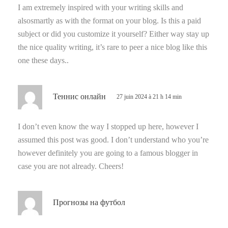
:
I am extremely inspired with your writing skills and
alsosmartly as with the format on your blog. Is this a paid
subject or did you customize it yourself? Either way stay up
the nice quality writing, it’s rare to peer a nice blog like this
one these days..
d
Теннис онлайн
27 juin 2024 à 21 h 14 min
i
t
I don’t even know the way I stopped up here, however I
assumed this post was good. I don’t understand who you’re
:
however definitely you are going to a famous blogger in
case you are not already. Cheers!
d
Прогнозы на футбол
i
t