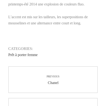
printemps-été 2014 une explosion de couleurs fluo.
L’accent est mis sur les tailleurs, les superpositions de
mousselines et une alternance entre court et long.
CATEGORIES:
Prêt à porter femme
Navigation
PREVIOUS
de
Previous
Chanel
post:
l’article