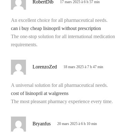
RobertDib
17 mars 2025 à 6 h 57 min
i
t
An excellent choice for all pharmaceutical needs.
can i buy cheap lisinopril without prescription
:
The one-stop solution for all international medication
requirements.
d
LorenzoZed
18 mars 2025 à 7 h 47 min
i
t
A universal solution for all pharmaceutical needs.
cost of lisinopril at walgreens
:
The most pleasant pharmacy experience every time.
d
Bryanfus
20 mars 2025 à 6 h 10 min
i
t