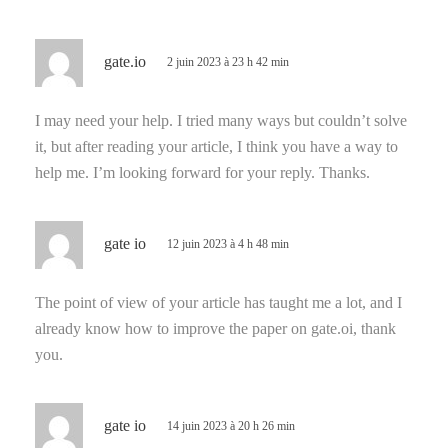
d
gate.io
2 juin 2023 à 23 h 42 min
i
t
I may need your help. I tried many ways but couldn’t solve
it, but after reading your article, I think you have a way to
:
help me. I’m looking forward for your reply. Thanks.
d
gate io
12 juin 2023 à 4 h 48 min
i
t
The point of view of your article has taught me a lot, and I
already know how to improve the paper on gate.oi, thank
:
you.
d
gate io
14 juin 2023 à 20 h 26 min
i