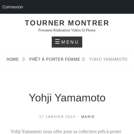
Connexion
Skip
TOURNER MONTRER
to
Prestation Réalisations Vidéos Et Photos
content
MENU
HOME
PRÊT À PORTER FEMME
YOHJI YAMAMOTO
Yohji Yamamoto
POSTED
BY
17 JANVIER 2014
MARIE
ON
Yohji Yamamoto nous offre pour sa collection prêt-à-porter