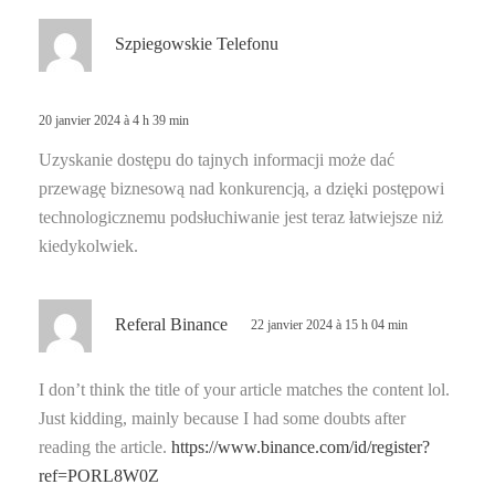
d
Szpiegowskie Telefonu
i
t
20 janvier 2024 à 4 h 39 min
:
Uzyskanie dostępu do tajnych informacji może dać
przewagę biznesową nad konkurencją, a dzięki postępowi
technologicznemu podsłuchiwanie jest teraz łatwiejsze niż
kiedykolwiek.
d
Referal Binance
22 janvier 2024 à 15 h 04 min
i
t
I don’t think the title of your article matches the content lol.
Just kidding, mainly because I had some doubts after
:
reading the article.
https://www.binance.com/id/register?
ref=PORL8W0Z