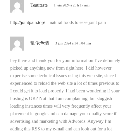
d
Teatitaste
1 juin 2024 à 23 h 17 min
i
t
http://jointpain.top/
– natural foods to ease joint pain
:
d
乱伦色情
3 juin 2024 à 14 h 04 min
i
t
hey there and thank you for your information I’ve definitely
picked up anything new from right here. I did however
:
expertise some technical issues using this web site, since I
experienced to reload the web site a lot of times previous to
I could get it to load properly. I had been wondering if your
hosting is OK? Not that I am complaining, but sluggish
loading instances times will very frequently affect your
placement in google and can damage your quality score if
advertising and marketing with Adwords. Anyway I’m
adding this RSS to my e-mail and can look out for a lot