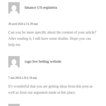
d
binance US-registrera
i
t
30 avril 2024 à 3 h 39 min
:
Can you be more specific about the content of your article?
After reading it, I still have some doubts. Hope you can
help me.
d
csgo live betting website
i
t
7 mai 2024 à 20 h 34 min
:
It’s wonderful that you are getting ideas from this post as
well as from our argument made at this place.