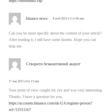
https://onionlinks.vip/
:
d
binance news
8 avril 2023 à 11 h 06 min
i
t
Can you be more specific about the content of your article?
After reading it, I still have some doubts. Hope you can
:
help me.
d
Створити безкоштовний акаунт
i
t
17 mai 2023 à 6 h 13 min
:
Your point of view caught my eye and was very interesting.
Thanks. I have a question for you.
https://accounts.binance.com/uk-UA/register-person?
ref=53551167