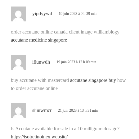
d
yipdyywd
19 juin 2023 à 9 h 39 min
i
t
order accutane online canada client image williamblogy
accutane medicine singapore
:
d
iflunwdh
19 juin 2023 à 12 h 09 min
i
t
buy accutane with mastercard
accutane singapore buy
how
to order accutane online
:
d
siuuwmcr
21 juin 2023 à 13 h 31 min
i
t
Is Accutane available for sale in a 10 milligram dosage?
https://isotretinoinex.website/