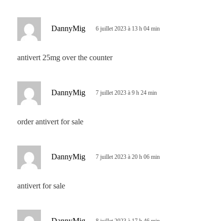
:
d
DannyMig
6 juillet 2023 à 13 h 04 min
i
t
antivert 25mg over the counter
:
d
DannyMig
7 juillet 2023 à 9 h 24 min
i
t
order antivert for sale
:
d
DannyMig
7 juillet 2023 à 20 h 06 min
i
t
antivert for sale
:
d
DannyMig