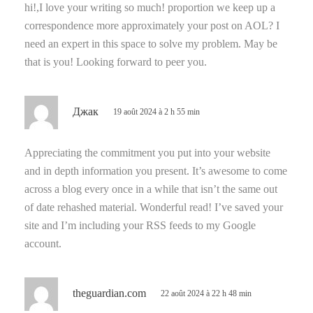
hi!,I love your writing so much! proportion we keep up a
correspondence more approximately your post on AOL? I
need an expert in this space to solve my problem. May be
that is you! Looking forward to peer you.
d
Джак
19 août 2024 à 2 h 55 min
i
t
Appreciating the commitment you put into your website
and in depth information you present. It’s awesome to come
:
across a blog every once in a while that isn’t the same out
of date rehashed material. Wonderful read! I’ve saved your
site and I’m including your RSS feeds to my Google
account.
d
theguardian.com
22 août 2024 à 22 h 48 min
i