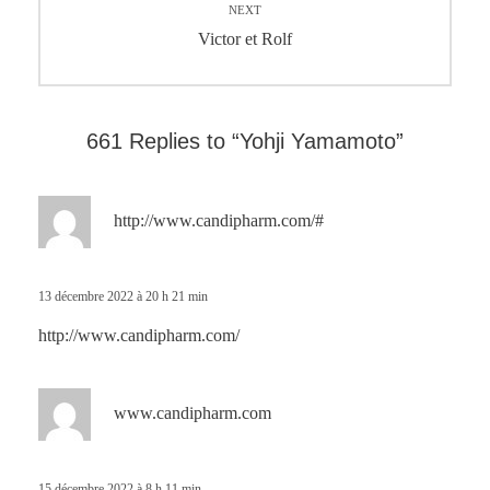
NEXT
Next
Victor et Rolf
post:
661 Replies to “Yohji Yamamoto”
d
http://www.candipharm.com/#
i
t
13 décembre 2022 à 20 h 21 min
:
http://www.candipharm.com/
d
www.candipharm.com
i
t
15 décembre 2022 à 8 h 11 min