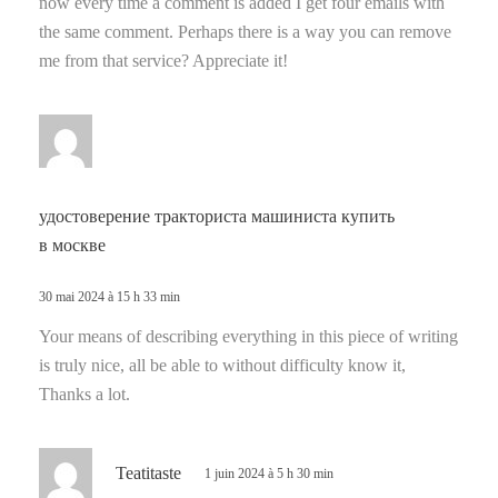
now every time a comment is added I get four emails with
the same comment. Perhaps there is a way you can remove
me from that service? Appreciate it!
d
i
t
удостоверение тракториста машиниста купить
:
в москве
30 mai 2024 à 15 h 33 min
Your means of describing everything in this piece of writing
is truly nice, all be able to without difficulty know it,
Thanks a lot.
d
Teatitaste
1 juin 2024 à 5 h 30 min
i