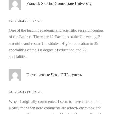
d
Francisk Skorina Gomel state University
i
t
15 mai 2024 à 21 h 27 min
:
One of the leading academic and scientific-research centers
of the Belarus. There are 12 Faculties at the University, 2
scientific and research institutes. Higher education in 35
specialities of the 1st degree of education and 22
specialities.
d
Гостиничные Чеки СПБ купить
i
t
24 mai 2024 à 13 h 02 min
:
When I originally commented I seem to have clicked the -
Notify me when new comments are added- checkbox and