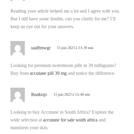
t
Reading your article helped me a lot and I agree with you.
But I still have some doubts, can you clarify for me? I’ll
:
keep an eye out for your answers.
d
uadfmwgr
15 juin 2023 à 3 h 39 min
i
t
Looking for premium isotretinoin pills in 39 milligrams?
Buy from
accutane pill 39 mg
and notice the difference.
:
d
lhsakrqv
15 juin 2023 à 3 h 40 min
i
t
Looking to buy Accutane in South Africa? Explore the
wide selection at
accutane for sale south africa
and
:
transform your skin.