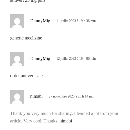
antivert 25 mg pills
:
d
DannyMig
11 juillet 2023 à 19 h 38 min
i
t
generic meclizine
:
d
DannyMig
12 juillet 2023 à 19 h 06 min
i
t
order antivert sale
:
d
nimabi
27 novembre 2023 à 23 h 14 min
i
t
Thank you very much for sharing, I learned a lot from your
article. Very cool. Thanks.
nimabi
: