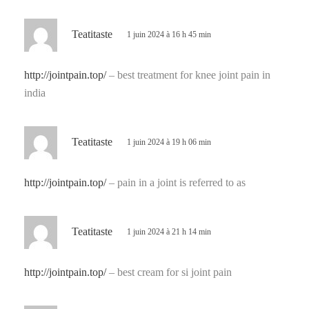
:
d
Teatitaste
1 juin 2024 à 16 h 45 min
i
t
http://jointpain.top/
– best treatment for knee joint pain in
india
:
d
Teatitaste
1 juin 2024 à 19 h 06 min
i
t
http://jointpain.top/
– pain in a joint is referred to as
:
d
Teatitaste
1 juin 2024 à 21 h 14 min
i
t
http://jointpain.top/
– best cream for si joint pain
: