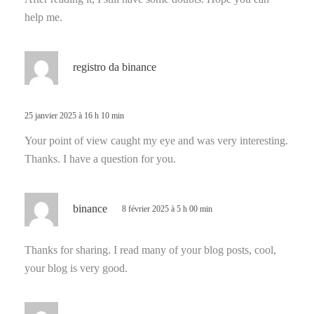
:
help me.
d
registro da binance
i
t
25 janvier 2025 à 16 h 10 min
:
Your point of view caught my eye and was very interesting.
Thanks. I have a question for you.
d
binance
8 février 2025 à 5 h 00 min
i
t
Thanks for sharing. I read many of your blog posts, cool,
your blog is very good.
:
d