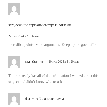
d
i
t
зарубежные сериалы смотреть онлайн
:
22 mars 2024 à 7 h 56 min
Incredible points. Solid arguments. Keep up the good effort.
d
глаз бога тг
10 avril 2024 à 4 h 20 min
i
t
This site really has all of the information I wanted about this
subject and didn’t know who to ask.
:
d
бот глаз бога телеграмм
i