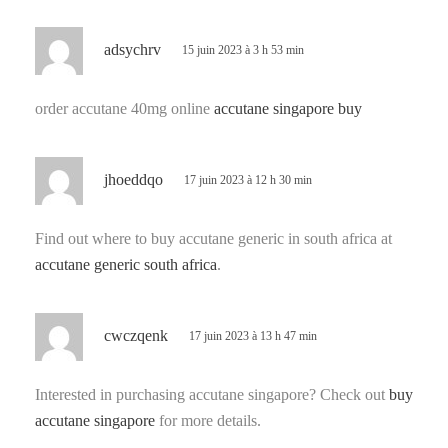
d
adsychrv
15 juin 2023 à 3 h 53 min
i
t
order accutane 40mg online
accutane singapore buy
:
d
jhoeddqo
17 juin 2023 à 12 h 30 min
i
t
Find out where to buy accutane generic in south africa at
accutane generic south africa
.
:
d
cwczqenk
17 juin 2023 à 13 h 47 min
i
t
Interested in purchasing accutane singapore? Check out
buy
accutane singapore
for more details.
: