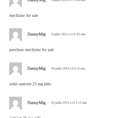
8 juillet 2023 à 17 h 46 min
i
t
meclizine for sale
:
d
DannyMig
9 juillet 2023 à 13 h 43 min
i
t
purchase meclizine for sale
:
d
DannyMig
10 juillet 2023 à 9 h 55 min
i
t
order antivert 25 mg pills
:
d
DannyMig
10 juillet 2023 à 21 h 12 min
i
t