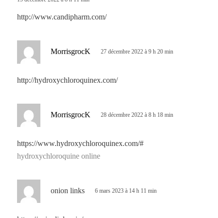
:
http://www.candipharm.com/
d
MorrisgrocK
27 décembre 2022 à 9 h 20 min
i
t
http://hydroxychloroquinex.com/
:
d
MorrisgrocK
28 décembre 2022 à 8 h 18 min
i
t
https://www.hydroxychloroquinex.com/#
hydroxychloroquine online
:
d
onion links
6 mars 2023 à 14 h 11 min
i
t