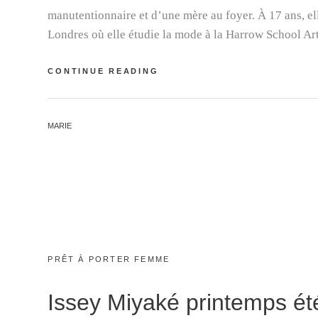
manutentionnaire et d’une mère au foyer. À 17 ans, elle
Londres où elle étudie la mode à la Harrow School Ar
VIVIENNE
CONTINUE READING
WESTWOOD,
REINE
DE
BY
MARIE
LA
MODE
PUNK
CATEGORIES:
PRÊT À PORTER FEMME
Issey Miyaké printemps é