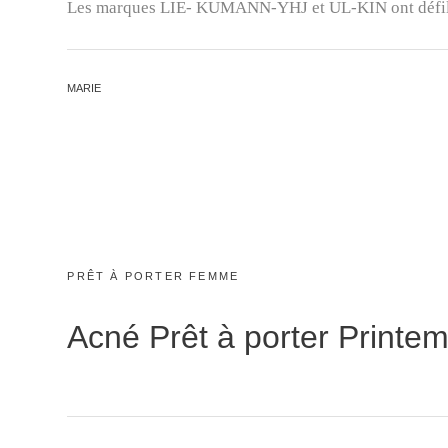
Les marques LIE- KUMANN-YHJ et UL-KIN ont défil
BY
MARIE
CATEGORIES:
PRÊT À PORTER FEMME
Acné Prêt à porter Printe