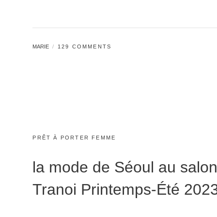
BY
MARIE
129 COMMENTS
CATEGORIES:
PRÊT À PORTER FEMME
la mode de Séoul au salo
Tranoi Printemps-Été 202