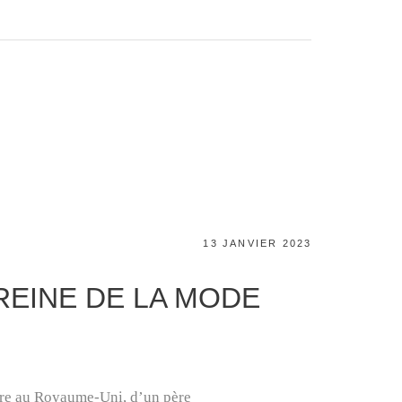
POSTED
13 JANVIER 2023
ON
REINE DE LA MODE
hire au Royaume-Uni, d’un père