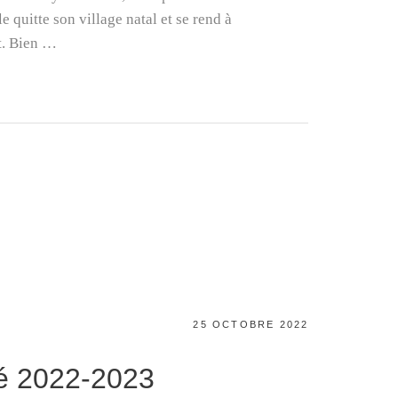
 quitte son village natal et se rend à
t. Bien …
POSTED
25 OCTOBRE 2022
ON
té 2022-2023