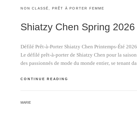
CATEGORIES:
NON CLASSÉ
,
PRÊT À PORTER FEMME
Shiatzy Chen Spring 2026
Défilé Prêt-à-Porter Shiatzy Chen Printemps-Été 2026 
Le défilé prêt-à-porter de Shiatzy Chen pour la saison
des passionnés de mode du monde entier, se tenant d
SHIATZY
CONTINUE READING
CHEN
SPRING
2026
BY
MARIE
READY-
TO-
WEAR