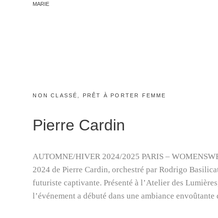
BY
MARIE
COLLECTION
PRINTEMPS-
ÉTÉ
2026
D’ELIE
SAAB
CATEGORIES:
NON CLASSÉ
,
PRÊT À PORTER FEMME
Pierre Cardin
AUTOMNE/HIVER 2024/2025 PARIS – WOMENSWEAR 
2024 de Pierre Cardin, orchestré par Rodrigo Basilicat
futuriste captivante. Présenté à l’Atelier des Lumière
l’événement a débuté dans une ambiance envoûtante 