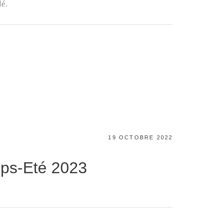
é.
POSTED
19 OCTOBRE 2022
ON
mps-Eté 2023