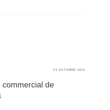
POSTED
23 OCTOBRE 2022
ON
n commercial de
3