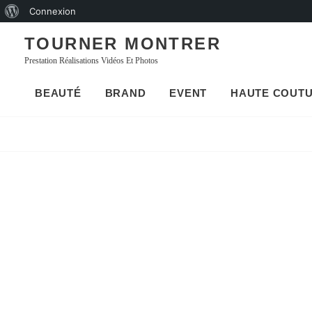
À
Connexion
Skip
propos
TOURNER MONTRER
to
de
Prestation Réalisations Vidéos Et Photos
content
WordPress
BEAUTÉ
BRAND
EVENT
HAUTE COUT