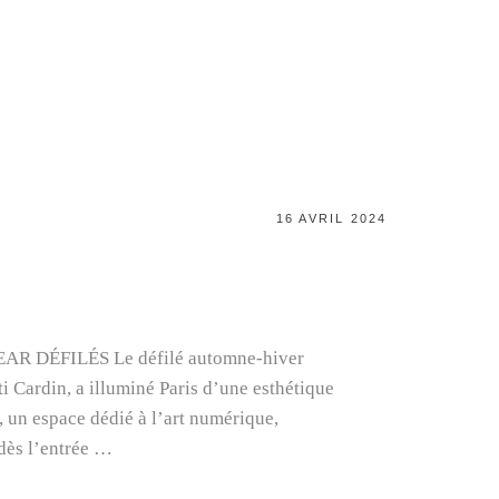
POSTED
16 AVRIL 2024
ON
DÉFILÉS Le défilé automne-hiver
i Cardin, a illuminé Paris d’une esthétique
s, un espace dédié à l’art numérique,
dès l’entrée …