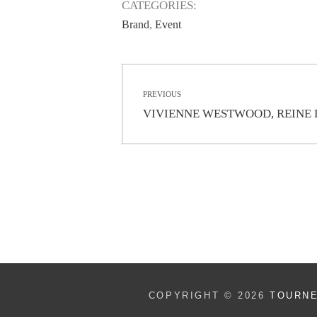
CATEGORIES:
,
Brand
Event
Navigation
PREVIOUS
de
Previous
VIVIENNE WESTWOOD, REINE 
post:
l’article
COPYRIGHT © 2026
TOURN