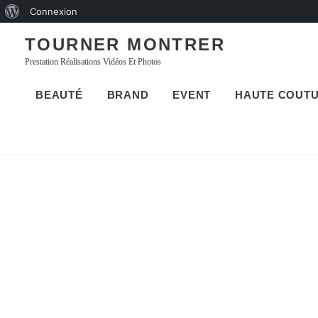
À
Connexion
Skip
propos
TOURNER MONTRER
to
de
Prestation Réalisations Vidéos Et Photos
content
WordPress
BEAUTÉ
BRAND
EVENT
HAUTE COUT