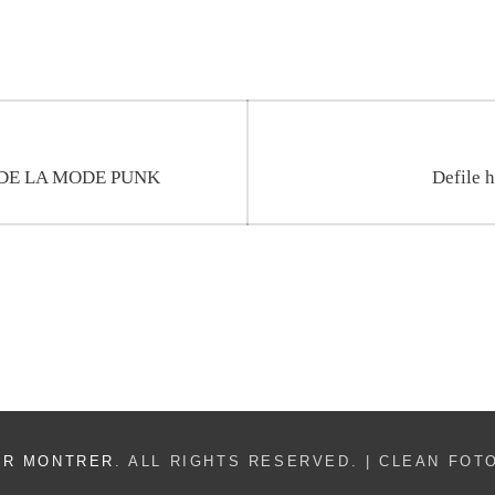
Next
DE LA MODE PUNK
Defile 
post:
ER MONTRER
. ALL RIGHTS RESERVED. | CLEAN FO