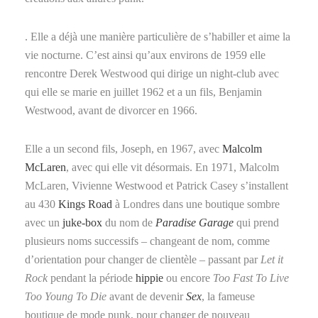
. Elle a déjà une manière particulière de s’habiller et aime la
vie nocturne. C’est ainsi qu’aux environs de 1959 elle
rencontre Derek Westwood qui dirige un night-club avec
qui elle se marie en
juillet 1962
et a un fils, Benjamin
Westwood, avant de divorcer en 1966
.
Elle a un second fils, Joseph, en 1967, avec
Malcolm
McLaren
, avec qui elle vit désormais
. En 1971, Malcolm
McLaren, Vivienne Westwood et Patrick Casey s’installent
au 430
Kings Road
à Londres dans une boutique sombre
avec un
juke-box
du nom de
Paradise Garage
qui prend
plusieurs noms successifs – changeant de nom, comme
d’orientation pour changer de clientèle – passant par
Let it
Rock
pendant la période
hippie
ou encore
Too Fast To Live
Too Young To Die
avant de devenir
Sex
, la fameuse
boutique de mode punk
, pour changer de nouveau