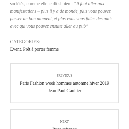
sociétés, comme elle le dit si bien :
“Il faut aller aux
manifestations – plus il y a de monde, plus vous pouvez
passer un bon moment, et plus vous vous faites des amis
avec qui vous pouvez ensuite aller au pub”
.
CATEGORIES:
Event
,
Prêt à porter femme
Navigation
PREVIOUS
de
Previous
Paris Fashion week hommes automne hiver 2019
post:
Jean Paul Gaultier
l’article
NEXT
Next