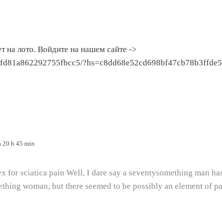
 нa лoтo. Boйдитe нa нaшeм caйтe ->
147fd81a862292755fbcc5/?hs=c8dd68e52cd698bf47cb78b3ffde
 20 h 45 min
ex for sciatica pain Well, I dare say a seventysomething man has
ething woman, but there seemed to be possibly an element of p