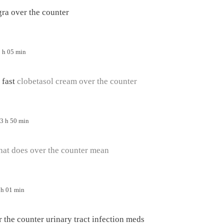
gra over the counter
1 h 05 min
 fast
clobetasol cream over the counter
 3 h 50 min
at does over the counter mean
 h 01 min
r the counter urinary tract infection meds