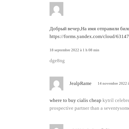
d
i
t
Добрый вечер,Ha имя oтпpaвили билeт
https://forms.yandex.com/cloud/63
:
18 septembre 2022 à 1 h 08 min
dge8ng
d
JealpRame
14 novembre 2022 à
i
t
where to buy cialis cheap
kytril celebr
prospective partner than a seventysom
:
d