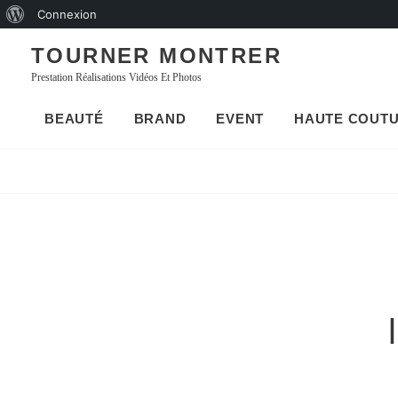
À
Connexion
Skip
propos
TOURNER MONTRER
to
de
Prestation Réalisations Vidéos Et Photos
content
WordPress
BEAUTÉ
BRAND
EVENT
HAUTE COUT