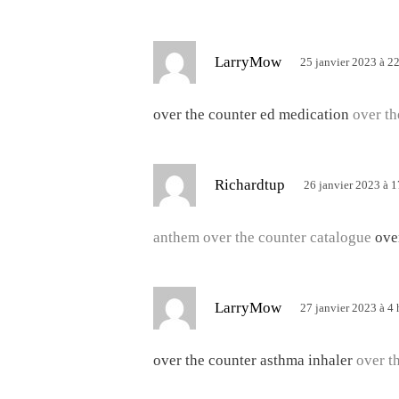
:
d
LarryMow
25 janvier 2023 à 2
i
t
over the counter ed medication
over th
:
d
Richardtup
26 janvier 2023 à 1
i
t
anthem over the counter catalogue
ove
:
d
LarryMow
27 janvier 2023 à 4
i
t
over the counter asthma inhaler
over th
: