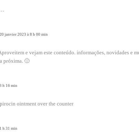
!…
20 janvier 2023 à 8 h 00 min
 Aproveitem e vejam este conteúdo. informações, novidades e m
 a próxima. 🙂
3 h 16 min
irocin ointment over the counter
1 h 31 min