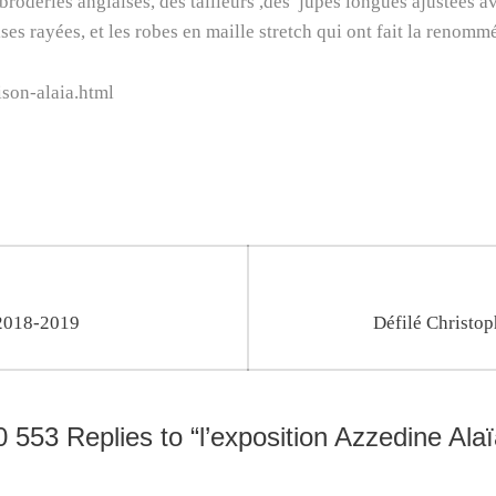
broderies anglaises, des tailleurs ,des jupes longues ajustées 
ses rayées, et les robes en maille stretch qui ont fait la renomm
ison-alaia.html
Next
 2018-2019
Défilé Christo
post:
0 553 Replies to “l’exposition Azzedine Alaï