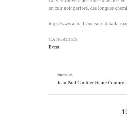
On y retrouvera des robes blanches en 
en cuir noir perforé, des longues chemi
http://www.alaia.fr/maison-alaia/la-ma
CATEGORIES:
Event
Navigation
PREVIOUS
de
Previous
Jean Paul Gaultier Haute Couture
post:
l’article
1