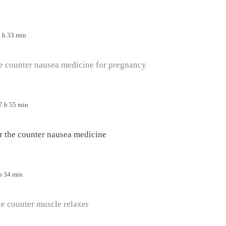
2 h 33 min
e counter nausea medicine for pregnancy
7 h 55 min
r the counter nausea medicine
 h 34 min
e counter muscle relaxer