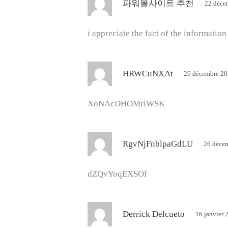
파워볼사이트 추천
22 déce
i
t
i appreciate the fact of the information
:
d
HRWCuNXAt
26 décembre 20
i
t
XoNAcDHOMriWSK
:
d
RgvNjFnblpaGdLU
26 décem
i
t
dZQvYoqEXSOf
:
d
Derrick Delcueto
16 janvier 
i