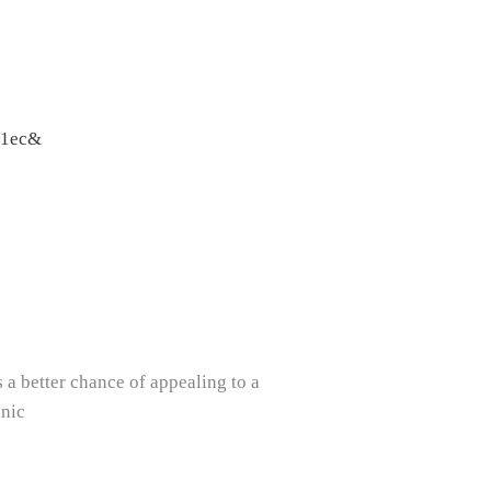
51ec&
 a better chance of appealing to a
anic