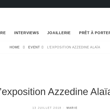
URE
INTERVIEWS
JOAILLERIE
PRÊT À PORTE
HOME
EVENT
L’EXPOSITION AZZEDINE ALAÏA
l’exposition Azzedine Alaï
POSTED
BY
13 JUILLET 2018
MARIE