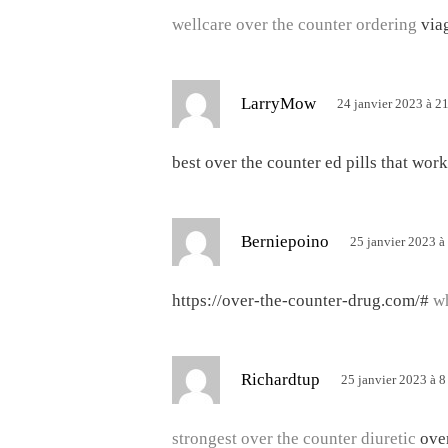
t
wellcare over the counter ordering
via
:
d
LarryMow
24 janvier 2023 à 2
i
t
best over the counter ed pills that work
:
d
Berniepoino
25 janvier 2023 à
i
t
https://over-the-counter-drug.com/#
wh
:
d
Richardtup
25 janvier 2023 à 8
i
t
strongest over the counter diuretic
ove