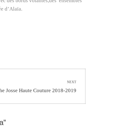
avec des bords volantés,des ensembles
ée d’Alaïa.
NEXT
phe Josse Haute Couture 2018-2019
a”