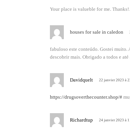
t
Your place is valueble for me. Thanks
:
d
houses for sale in caledon
i
t
fabuloso este conteúdo. Gostei muito.
descobrir mais. Obrigado a todos e até
:
d
Davidquelt
22 janvier 2023 à 2
i
t
https://drugsoverthecounter.shop/#
mup
:
d
Richardtup
24 janvier 2023 à 1
i