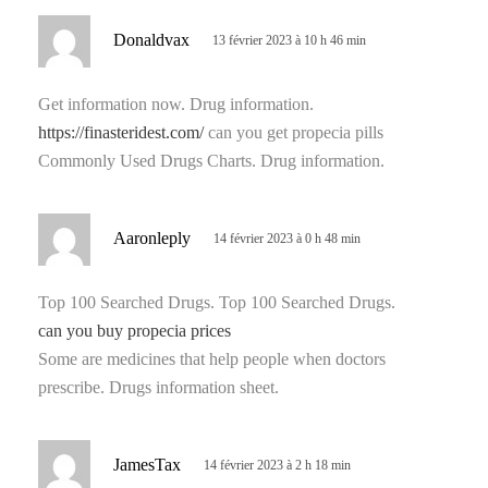
d
Donaldvax
13 février 2023 à 10 h 46 min
i
t
Get information now. Drug information.
https://finasteridest.com/
can you get propecia pills
:
Commonly Used Drugs Charts. Drug information.
d
Aaronleply
14 février 2023 à 0 h 48 min
i
t
Top 100 Searched Drugs. Top 100 Searched Drugs.
can you buy propecia prices
:
Some are medicines that help people when doctors
prescribe. Drugs information sheet.
d
JamesTax
14 février 2023 à 2 h 18 min
i