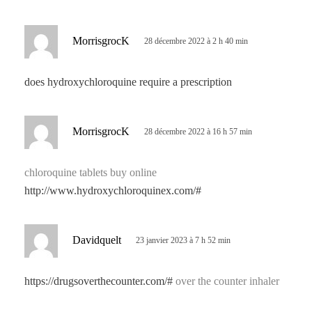
:
d
MorrisgrocK
28 décembre 2022 à 2 h 40 min
i
t
does hydroxychloroquine require a prescription
:
d
MorrisgrocK
28 décembre 2022 à 16 h 57 min
i
t
chloroquine tablets buy online
http://www.hydroxychloroquinex.com/#
:
d
Davidquelt
23 janvier 2023 à 7 h 52 min
i
t
https://drugsoverthecounter.com/#
over the counter inhaler
: