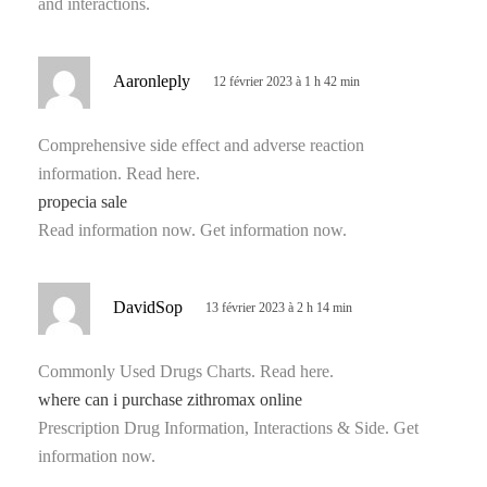
and interactions.
d
Aaronleply
12 février 2023 à 1 h 42 min
i
t
Comprehensive side effect and adverse reaction
information. Read here.
:
propecia sale
Read information now. Get information now.
d
DavidSop
13 février 2023 à 2 h 14 min
i
t
Commonly Used Drugs Charts. Read here.
where can i purchase zithromax online
:
Prescription Drug Information, Interactions & Side. Get
information now.