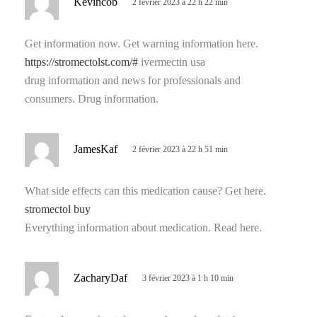
Kevincob
2 février 2023 à 22 h 22 min
i
t
Get information now. Get warning information here.
https://stromectolst.com/#
ivermectin usa
:
drug information and news for professionals and
consumers. Drug information.
d
JamesKaf
2 février 2023 à 22 h 51 min
i
t
What side effects can this medication cause? Get here.
stromectol buy
:
Everything information about medication. Read here.
d
ZacharyDaf
3 février 2023 à 1 h 10 min
i
t