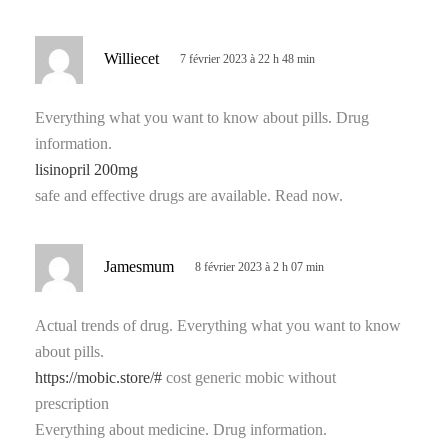
d
Williecet
7 février 2023 à 22 h 48 min
i
t
Everything what you want to know about pills. Drug
information.
:
lisinopril 200mg
safe and effective drugs are available. Read now.
d
Jamesmum
8 février 2023 à 2 h 07 min
i
t
Actual trends of drug. Everything what you want to know
about pills.
:
https://mobic.store/#
cost generic mobic without
prescription
Everything about medicine. Drug information.