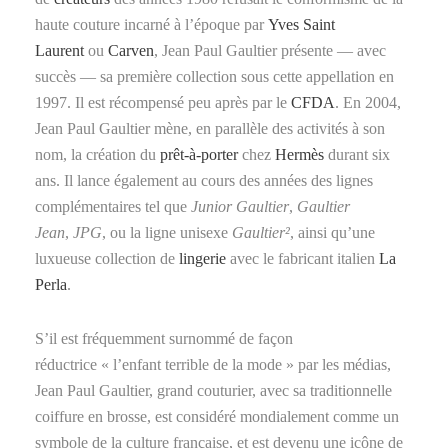
haute couture incarné à l’époque par
Yves Saint
Laurent
ou
Carven
, Jean Paul Gaultier présente — avec
succès — sa première collection sous cette appellation en
1997. Il est récompensé peu après par le
CFDA
. En 2004,
Jean Paul Gaultier mène, en parallèle des activités à son
nom, la création du
prêt-à-porter
chez
Hermès
durant six
ans. Il lance également au cours des années des lignes
complémentaires tel que
Junior Gaultier
,
Gaultier
Jean
,
JPG
, ou la ligne unisexe
Gaultier²
, ainsi qu’une
luxueuse collection de
lingerie
avec le fabricant italien
La
Perla
.
S’il est fréquemment surnommé de façon
réductrice « l’enfant terrible de la mode » par les médias,
Jean Paul Gaultier, grand couturier, avec sa traditionnelle
coiffure en brosse, est considéré mondialement comme un
symbole de la culture française, et est devenu une icône de