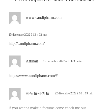
d
www.candipharm.com
i
t
15 décembre 2022 à 13 h 02 min
:
http://candipharm.com/
d
Affinait
15 décembre 2022 à 15 h 38 min
i
t
https://www.candipharm.com/#
:
d
파워볼사이트
22 décembre 2022 à 10 h 19 min
i
t
if you wanna make a fortume come check me out