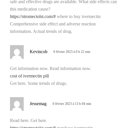
safe and effective drugs are available. What side effects can
this medication cause?
:
https://stromectolst.com/#
where to buy ivermectin
Comprehensive side effect and adverse reaction
information. Actual trends of drug.
d
Kevincob
6 février 2023 à 0 h 22 min
i
t
Get information now. Read information now.
cost of ivermectin pill
:
Get here. Some trends of drugs.
d
Jessemag
6 février 2023 à 13 h 04 min
i
t
Read here. Get here.
https://stromectolst.com/#
purchase ivermectin