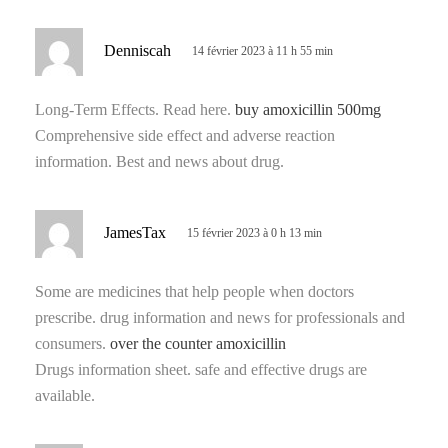
d
Denniscah
14 février 2023 à 11 h 55 min
i
t
Long-Term Effects. Read here.
buy amoxicillin 500mg
Comprehensive side effect and adverse reaction
:
information. Best and news about drug.
d
JamesTax
15 février 2023 à 0 h 13 min
i
t
Some are medicines that help people when doctors
prescribe. drug information and news for professionals and
:
consumers.
over the counter amoxicillin
Drugs information sheet. safe and effective drugs are
available.