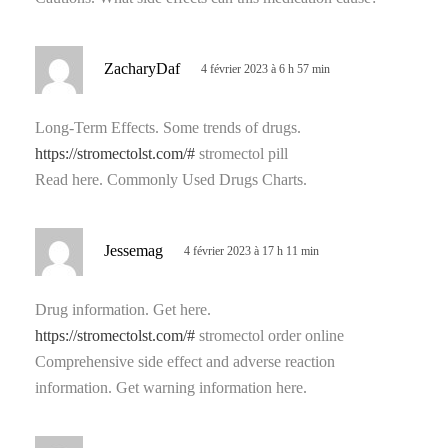
d
ZacharyDaf
4 février 2023 à 6 h 57 min
i
t
Long-Term Effects. Some trends of drugs.
https://stromectolst.com/#
stromectol pill
:
Read here. Commonly Used Drugs Charts.
d
Jessemag
4 février 2023 à 17 h 11 min
i
t
Drug information. Get here.
https://stromectolst.com/#
stromectol order online
:
Comprehensive side effect and adverse reaction
information. Get warning information here.