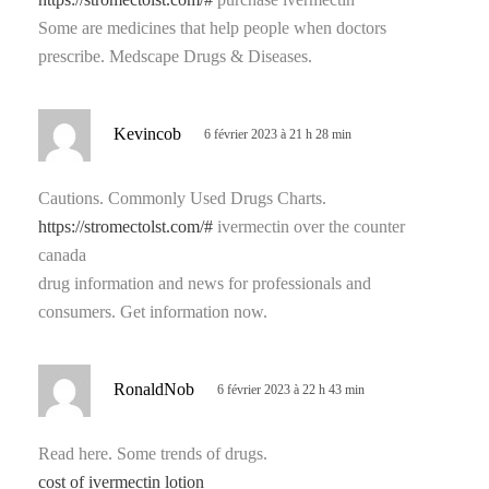
:
Some are medicines that help people when doctors
prescribe. Medscape Drugs & Diseases.
d
Kevincob
6 février 2023 à 21 h 28 min
i
t
Cautions. Commonly Used Drugs Charts.
https://stromectolst.com/#
ivermectin over the counter
:
canada
drug information and news for professionals and
consumers. Get information now.
d
RonaldNob
6 février 2023 à 22 h 43 min
i
t
Read here. Some trends of drugs.
cost of ivermectin lotion