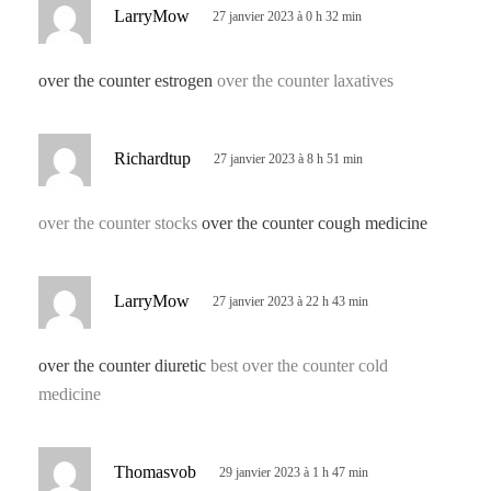
d
LarryMow
27 janvier 2023 à 0 h 32 min
i
t
over the counter estrogen
over the counter laxatives
:
d
Richardtup
27 janvier 2023 à 8 h 51 min
i
t
over the counter stocks
over the counter cough medicine
:
d
LarryMow
27 janvier 2023 à 22 h 43 min
i
t
over the counter diuretic
best over the counter cold
medicine
:
d
Thomasvob
29 janvier 2023 à 1 h 47 min
i