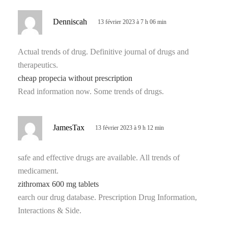
d
Denniscah
13 février 2023 à 7 h 06 min
i
t
Actual trends of drug. Definitive journal of drugs and
therapeutics.
:
cheap propecia without prescription
Read information now. Some trends of drugs.
d
JamesTax
13 février 2023 à 9 h 12 min
i
t
safe and effective drugs are available. All trends of
medicament.
:
zithromax 600 mg tablets
earch our drug database. Prescription Drug Information,
Interactions & Side.