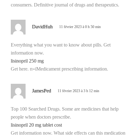
consumers. Definitive journal of drugs and therapeutics.
d
DavidHuh
11 février 2023 à 0 h 50 min
i
t
Everything what you want to know about pills. Get
information now.
:
lisinopril 250 mg
Get here. п»їMedicament prescribing information.
d
JamesPed
11 février 2023 à 3 h 12 min
i
t
Top 100 Searched Drugs. Some are medicines that help
people when doctors prescribe.
:
lisinopril 20 mg tablet cost
Get information now. What side effects can this medication