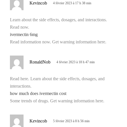
d
Kevincob
4 février 2023 à 17 h 38 min
i
t
Learn about the side effects, dosages, and interactions.
Read now.
:
ivermectin 6mg
Read information now. Get warning information here.
d
RonaldNob
4 février 2023 à 18 h 47 min
i
t
Read here. Learn about the side effects, dosages, and
interactions.
:
how much does ivermectin cost
Some trends of drugs. Get warning information here.
d
Kevincob
5 février 2023 à 8 h 56 min
i