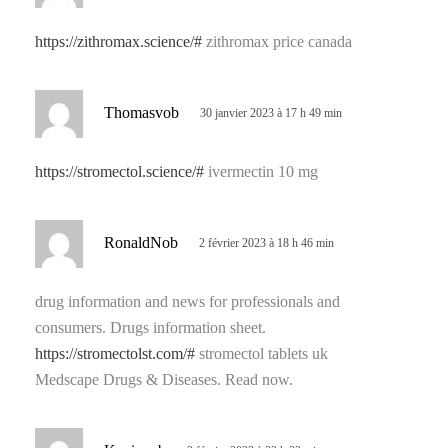
t
https://zithromax.science/#
zithromax price canada
:
d
Thomasvob
30 janvier 2023 à 17 h 49 min
i
t
https://stromectol.science/#
ivermectin 10 mg
:
d
RonaldNob
2 février 2023 à 18 h 46 min
i
t
drug information and news for professionals and
consumers. Drugs information sheet.
:
https://stromectolst.com/#
stromectol tablets uk
Medscape Drugs & Diseases. Read now.
d