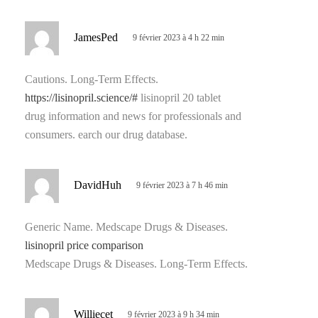
d
JamesPed
9 février 2023 à 4 h 22 min
i
t
Cautions. Long-Term Effects.
https://lisinopril.science/#
lisinopril 20 tablet
:
drug information and news for professionals and
consumers. earch our drug database.
d
DavidHuh
9 février 2023 à 7 h 46 min
i
t
Generic Name. Medscape Drugs & Diseases.
lisinopril price comparison
:
Medscape Drugs & Diseases. Long-Term Effects.
d
Williecet
9 février 2023 à 9 h 34 min