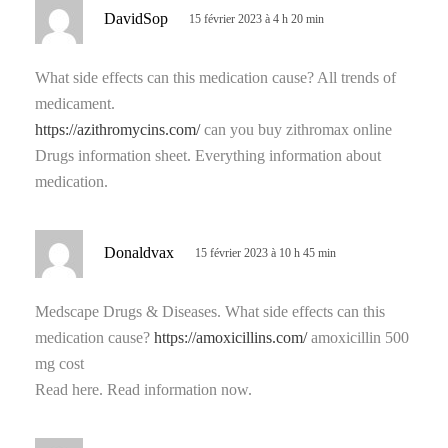
d
DavidSop
15 février 2023 à 4 h 20 min
i
t
What side effects can this medication cause? All trends of
medicament.
:
https://azithromycins.com/
can you buy zithromax online
Drugs information sheet. Everything information about
medication.
d
Donaldvax
15 février 2023 à 10 h 45 min
i
t
Medscape Drugs & Diseases. What side effects can this
medication cause?
https://amoxicillins.com/
amoxicillin 500
:
mg cost
Read here. Read information now.