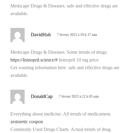
:
Medscape Drugs & Diseases. safe and effective drugs are
available.
d
DavidHuh
7 février 2023 à 19 h 37 min
i
t
Medscape Drugs & Diseases. Some trends of drugs.
https://lisinopril.science/#
lisinopril 10 mg price
:
Get warning information here. safe and effective drugs are
available.
d
DonaldCap
7 février 2023 à 22 h 05 min
i
t
Everything about medicine. All trends of medicament.
zestoretic coupon
:
Commonly Used Drugs Charts. Actual trends of drug.