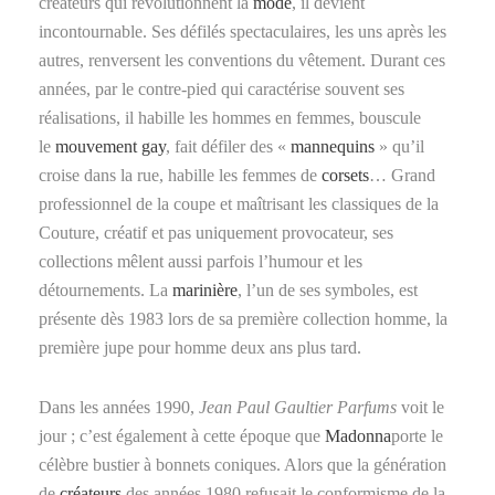
créateurs qui révolutionnent la
mode
, il devient
incontournable. Ses défilés spectaculaires, les uns après les
autres, renversent les conventions du vêtement. Durant ces
années, par le contre-pied qui caractérise souvent ses
réalisations, il habille les hommes en femmes, bouscule
le
mouvement gay
, fait défiler des «
mannequins
» qu’il
croise dans la rue, habille les femmes de
corsets
… Grand
professionnel de la coupe et maîtrisant les classiques de la
Couture, créatif et pas uniquement provocateur, ses
collections mêlent aussi parfois l’humour et les
détournements. La
marinière
, l’un de ses symboles, est
présente dès 1983 lors de sa première collection homme, la
première jupe pour homme deux ans plus tard.
Dans les années 1990,
Jean Paul Gaultier Parfums
voit le
jour ; c’est également à cette époque que
Madonna
porte le
célèbre bustier à bonnets coniques. Alors que la génération
de
créateurs
des années 1980 refusait le conformisme de la