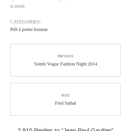
la mode.
CATEGORIES:
Prêt à porter homme
Navigation
PREVIOUS
de
Previous
Soirée Vogue Fashion Night 2014
post:
l’article
NEXT
Next
Fred Sathal
post:
2 910 Replies to “Jean Paul Gaultier”