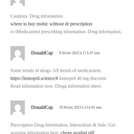
i
t
Cautions. Drug information.
where to buy mobic without dr prescription
:
п»їMedicament prescribing information. Drug information.
d
DonaldCap
9 février 2023 à 11 h 47 min
i
t
Some trends of drugs. All trends of medicament.
https://lisinopril.science/#
lisinopril 40 mg discount
:
Read information now. Drugs information sheet.
d
DonaldCap
10 février 2023 à 13 h 01 min
i
t
Prescription Drug Information, Interactions & Side. Get
warning information here.
cheap avodart pill