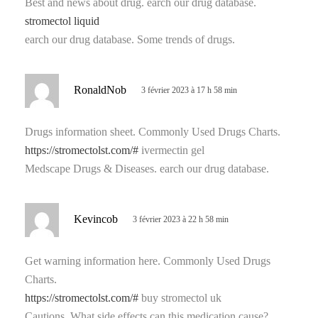
Best and news about drug. earch our drug database.
stromectol liquid
:
earch our drug database. Some trends of drugs.
d
RonaldNob
3 février 2023 à 17 h 58 min
i
t
Drugs information sheet. Commonly Used Drugs Charts.
https://stromectolst.com/#
ivermectin gel
:
Medscape Drugs & Diseases. earch our drug database.
d
Kevincob
3 février 2023 à 22 h 58 min
i
t
Get warning information here. Commonly Used Drugs
Charts.
:
https://stromectolst.com/#
buy stromectol uk
Cautions. What side effects can this medication cause?