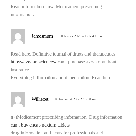
:
Read information now. Medicament prescribing
information.
d
Jamesmum
10 février 2023 à 17 h 49 min
i
t
Read here. Definitive journal of drugs and therapeutics.
https://avodart.science/#
can i purchase avodart without
:
insurance
Everything information about medication. Read here.
d
Williecet
10 février 2023 à 22 h 30 min
i
t
п»їMedicament prescribing information. Drug information.
can i buy cheap nexium tablets
:
drug information and news for professionals and