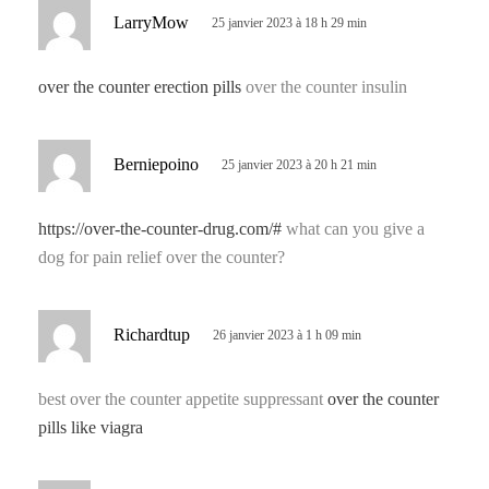
d
LarryMow
25 janvier 2023 à 18 h 29 min
i
t
over the counter erection pills
over the counter insulin
:
d
Berniepoino
25 janvier 2023 à 20 h 21 min
i
t
https://over-the-counter-drug.com/#
what can you give a
dog for pain relief over the counter?
:
d
Richardtup
26 janvier 2023 à 1 h 09 min
i
t
best over the counter appetite suppressant
over the counter
pills like viagra
: