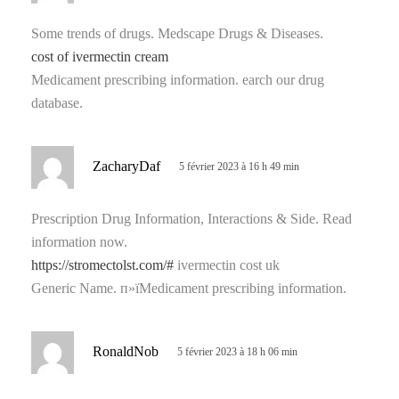
t
Some trends of drugs. Medscape Drugs & Diseases.
cost of ivermectin cream
:
Medicament prescribing information. earch our drug
database.
d
ZacharyDaf
5 février 2023 à 16 h 49 min
i
t
Prescription Drug Information, Interactions & Side. Read
information now.
:
https://stromectolst.com/#
ivermectin cost uk
Generic Name. п»їMedicament prescribing information.
d
RonaldNob
5 février 2023 à 18 h 06 min
i
t