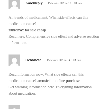
d
Aaronleply
15 février 2023 à 13 h 10 min
i
t
All trends of medicament. What side effects can this
medication cause?
:
zithromax for sale cheap
Read here. Comprehensive side effect and adverse reaction
information.
d
Denniscah
15 février 2023 à 14 h 03 min
i
t
Read information now. What side effects can this
medication cause?
amoxicillin online purchase
:
Get warning information here. Everything information
about medication.
d