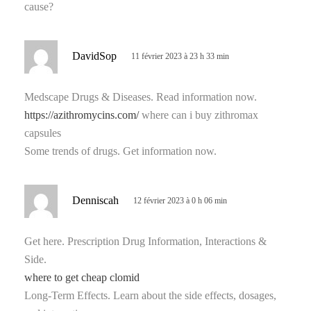
cause?
d
DavidSop
11 février 2023 à 23 h 33 min
i
t
Medscape Drugs & Diseases. Read information now.
https://azithromycins.com/
where can i buy zithromax
:
capsules
Some trends of drugs. Get information now.
d
Denniscah
12 février 2023 à 0 h 06 min
i
t
Get here. Prescription Drug Information, Interactions &
Side.
:
where to get cheap clomid
Long-Term Effects. Learn about the side effects, dosages,