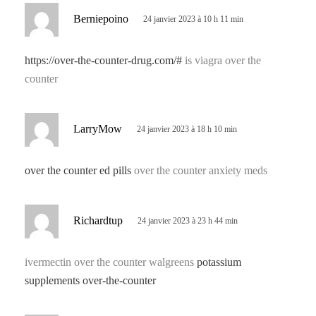
d
Berniepoino
24 janvier 2023 à 10 h 11 min
i
t
https://over-the-counter-drug.com/#
is viagra over the
counter
:
d
LarryMow
24 janvier 2023 à 18 h 10 min
i
t
over the counter ed pills
over the counter anxiety meds
:
d
Richardtup
24 janvier 2023 à 23 h 44 min
i
t
ivermectin over the counter walgreens
potassium
supplements over-the-counter
: