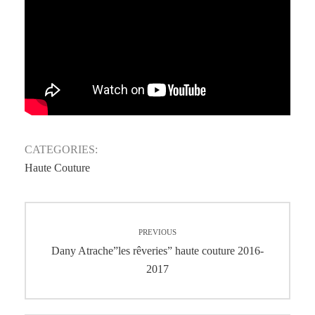
CATEGORIES:
Haute Couture
Navigation
PREVIOUS
de
Previous
Dany Atrache”les rêveries” haute couture 2016-
post:
2017
l’article