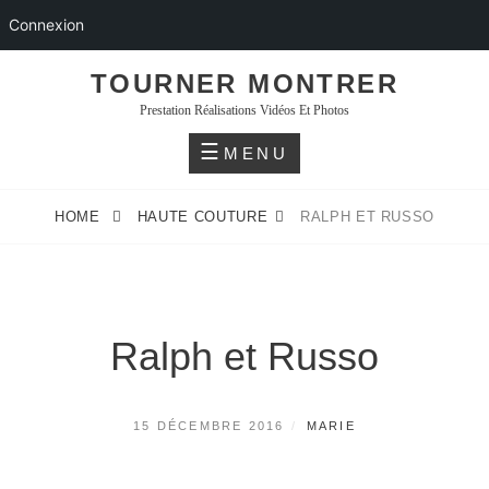
Connexion
Skip
TOURNER MONTRER
to
Prestation Réalisations Vidéos Et Photos
content
MENU
HOME
HAUTE COUTURE
RALPH ET RUSSO
Ralph et Russo
POSTED
BY
15 DÉCEMBRE 2016
MARIE
ON