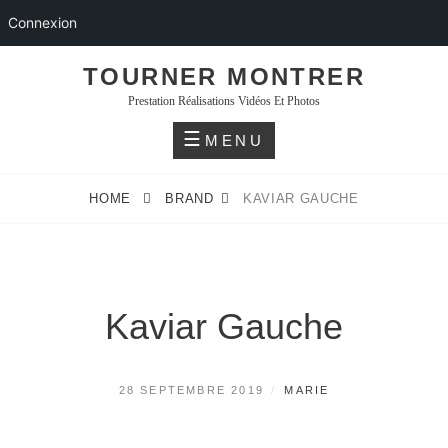
Connexion
Skip
TOURNER MONTRER
to
Prestation Réalisations Vidéos Et Photos
content
MENU
HOME
BRAND
KAVIAR GAUCHE
Kaviar Gauche
POSTED
BY
28 SEPTEMBRE 2019
MARIE
ON