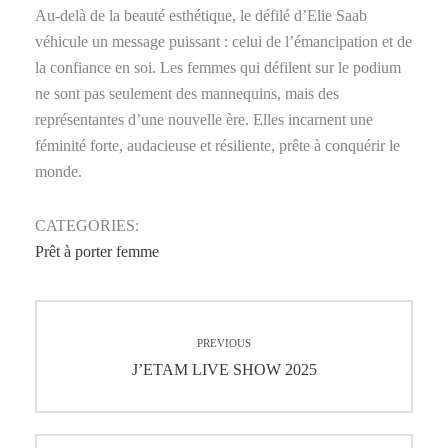
Au-delà de la beauté esthétique, le défilé d’Elie Saab
véhicule un message puissant : celui de l’émancipation et de
la confiance en soi. Les femmes qui défilent sur le podium
ne sont pas seulement des mannequins, mais des
représentantes d’une nouvelle ère. Elles incarnent une
féminité forte, audacieuse et résiliente, prête à conquérir le
monde.
CATEGORIES:
Prêt à porter femme
Navigation
PREVIOUS
de
Previous
J’ETAM LIVE SHOW 2025
post:
l’article