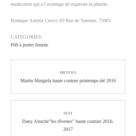
multicolore qui a l’avantage de respecter la planète.
Boutique Andréa Crews: 83 Rue de Turenne, 75003
CATEGORIES:
Prêt à porter femme
Navigation
PREVIOUS
de
Previous
Martin Margiela haute couture printemps été 2016
post:
l’article
NEXT
Next
Dany Atrache”les rêveries” haute couture 2016-
post:
2017